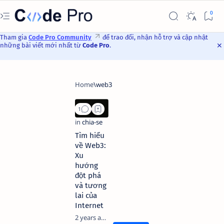
Tham gia
Code Pro Community
để trao đổi, nhận hỗ trợ và cập nhật
những bài viết mới nhất từ
Code Pro
.
Tìm hiểu
về Web3:
Xu
hướng
đột phá
và tương
lai của
Internet
2 years ago