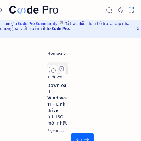
Tham gia
Code Pro Community
để trao đổi, nhận hỗ trợ và cập nhật
những bài viết mới nhất từ
Code Pro
.
Downloa
d
Windows
11 - Link
driver
full ISO
mới nhất
5 years ago