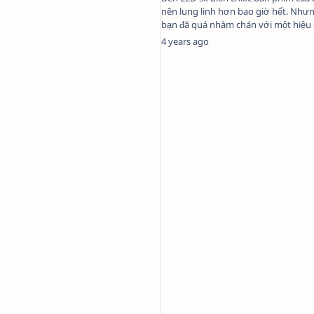
nên lung linh hơn bao giờ hết. Như
bạn đã quá nhàm chán với một hiệu
mặc định thì hôm nay, Code …
4 years ago