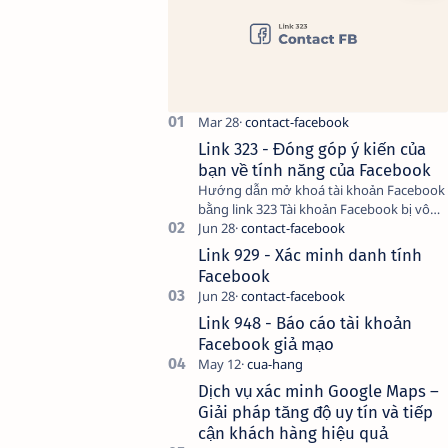
Link 323 - Đóng góp ý kiến của
bạn về tính năng của Facebook
Hướng dẫn mở khoá tài khoản Facebook
bằng link 323 Tài khoản Facebook bị vô
hiệu hóa có thể do nhiều nguyên nhân,
do bạn đăng bài hay thực hiện…
Link 929 - Xác minh danh tính
Facebook
Link 948 - Báo cáo tài khoản
Facebook giả mạo
Dịch vụ xác minh Google Maps –
Giải pháp tăng độ uy tín và tiếp
cận khách hàng hiệu quả