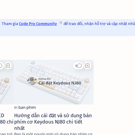
Tham gia
Code Pro Community
để trao đổi, nhận hỗ trợ và cập nhật nh
ED
Hướng dẫn cài đặt và sử dụng bàn
80 chi
phím cơ Keydous NJ80 chi tiết
nhất
bạn trở
Bạn là một người mới sử dụng bàn phím cơ