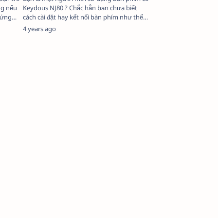
ng nếu
Keydous NJ80 ? Chắc hẳn bạn chưa biết
 ứng
cách cài đặt hay kết nối bàn phím như thế
nào. Đừng lo lắng, ngay sau …
4 years ago