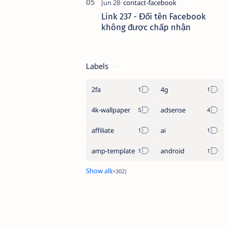
Link 237 - Đổi tên Facebook
không được chấp nhận
Labels
2fa
4g
4k-wallpaper
adsense
affiliate
ai
amp-template
android