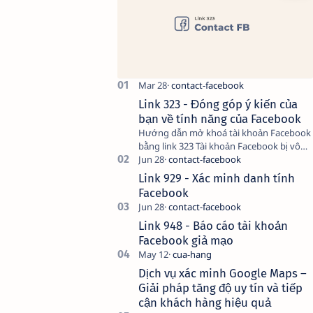
Link 323 - Đóng góp ý kiến của
bạn về tính năng của Facebook
Hướng dẫn mở khoá tài khoản Facebook
bằng link 323 Tài khoản Facebook bị vô
hiệu hóa có thể do nhiều nguyên nhân,
do bạn đăng bài hay thực hiện…
Link 929 - Xác minh danh tính
Facebook
Link 948 - Báo cáo tài khoản
Facebook giả mạo
Dịch vụ xác minh Google Maps –
Giải pháp tăng độ uy tín và tiếp
cận khách hàng hiệu quả