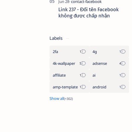
Link 237 - Đổi tên Facebook
không được chấp nhận
Labels
2fa
4g
4k-wallpaper
adsense
affiliate
ai
amp-template
android