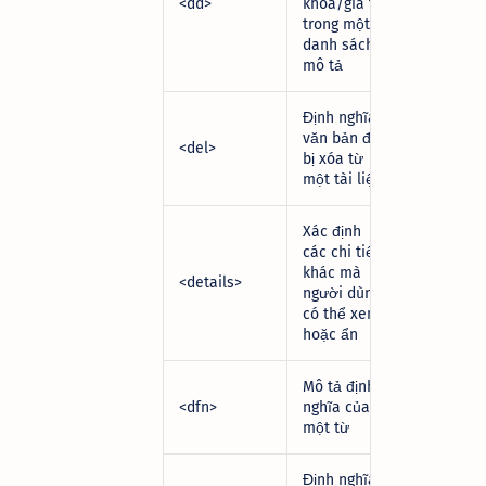
<dd>
khoá/giá trị
trong một
danh sách
mô tả
Định nghĩa
văn bản đã
<del>
bị xóa từ
một tài liệu
Xác định
các chi tiết
khác mà
<details>
người dùng
có thể xem
hoặc ẩn
Mô tả định
<dfn>
nghĩa của
một từ
Định nghĩa