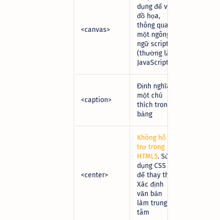
dụng để vẽ
đồ họa,
thông qua
<canvas>
một ngông
ngữ script
(thường là
JavaScript)
Định nghĩa
một chú
<caption>
thích trong
bảng
Không hỗ
trợ trong
HTML5
. Sử
dụng CSS
<center>
để thay thế.
Xác định
văn bản
làm trung
tâm