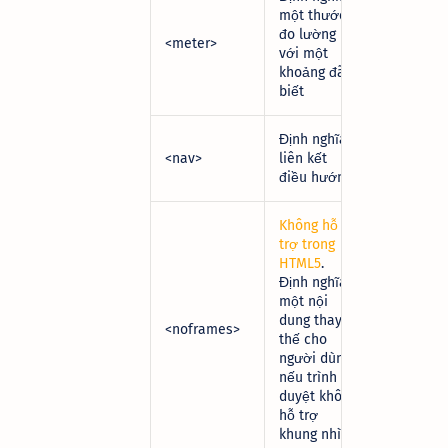
một thước
đo lường
<meter>
với một
khoảng đã
biết
Định nghĩa
<nav>
liên kết
điều hướng
Không hỗ
trợ trong
HTML5
.
Định nghĩa
một nội
dung thay
<noframes>
thế cho
người dùng
nếu trình
duyệt không
hỗ trợ
khung nhìn