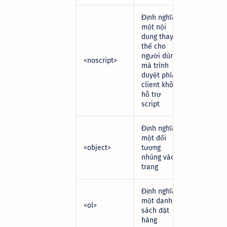
Định nghĩa
một nội
dung thay
thế cho
người dùng
<noscript>
mà trình
duyệt phía
client không
hỗ trợ
script
Định nghĩa
một đối
<object>
tượng
nhúng vào
trang
Định nghĩa
một danh
<ol>
sách đặt
hàng