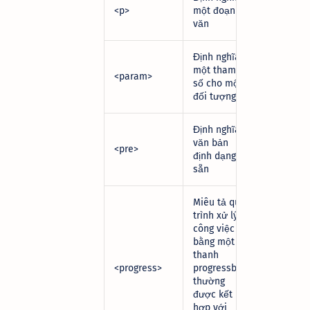
<p>
một đoạn
văn
Định nghĩa
một tham
<param>
số cho một
đối tượng
Định nghĩa
văn bản
<pre>
định dạng
sẵn
Miêu tả quá
trình xử lý
công việc
bằng một
thanh
<progress>
progressbar,
thường
được kết
hợp với