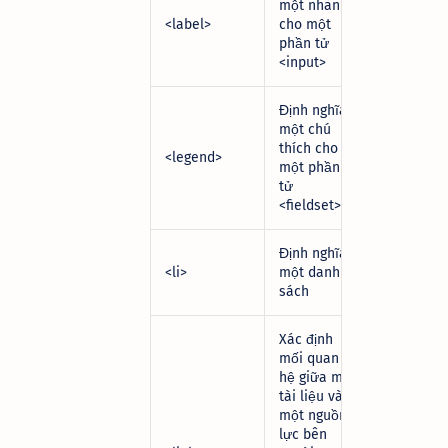
một nhãn
<label>
cho một
phần tử
<input>
Định nghĩa
một chú
thích cho
<legend>
một phần
tử
<fieldset>
Định nghĩa
<li>
một danh
sách
Xác định
mối quan
hệ giữa một
tài liệu và
một nguồn
lực bên