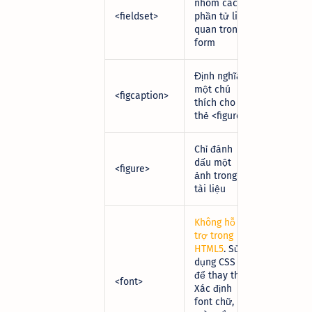
nhóm các
<fieldset>
phần tử liên
quan trong
form
Định nghĩa
một chú
<figcaption>
thích cho
thẻ
<figure>
Chỉ đánh
dấu một
<figure>
ảnh trong
tài liệu
Không hỗ
trợ trong
HTML5
. Sử
dụng CSS
để thay thế.
<font>
Xác định
font chữ,