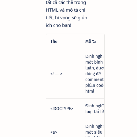
tất cả các thẻ trong
HTML và mô tả chi
tiết, hi vọng sẽ giúp
ích cho bạn!
Thẻ
Mô tả
Định nghĩa
một bình
luận, được
<!–…–>
dùng để
comment
phần code
html
Định nghĩa
<!DOCTYPE>
loại tài liệu
Định nghĩa
<a>
một siêu