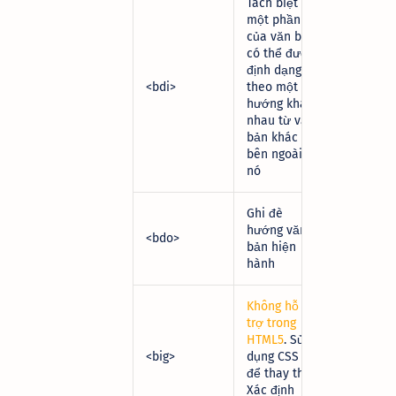
Tách biệt
một phần
của văn bản
có thể được
định dạng
<bdi>
theo một
hướng khác
nhau từ văn
bản khác
bên ngoài
nó
Ghi đè
hướng văn
<bdo>
bản hiện
hành
Không hỗ
trợ trong
HTML5
. Sử
<big>
dụng CSS
để thay thế.
Xác định