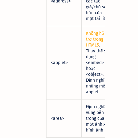
<address>
các tác
giả/chủ sở
hữu của
một tài liệu
Không hỗ
trợ trong
HTML5
.
Thay thế sử
dụng
<applet>
<embed>
hoặc
<object>
.
Định nghĩa
nhúng một
applet
Định nghĩa
vùng bên
<area>
trong của
một ánh xạ
hình ảnh