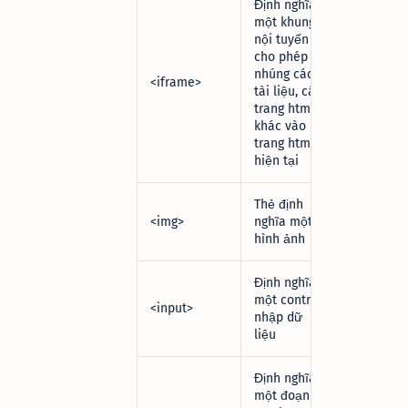
Định nghĩa
một khung
nội tuyến
cho phép
nhúng các
<iframe>
tài liệu, các
trang html
khác vào
trang html
hiện tại
Thẻ định
<img>
nghĩa một
hình ảnh
Định nghĩa
một control
<input>
nhập dữ
liệu
Định nghĩa
một đoạn