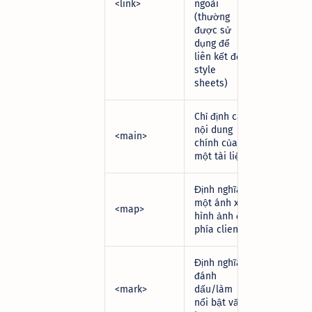
<link>
ngoài
(thường
được sử
dụng để
liên kết đến
style
sheets)
Chỉ định các
nội dung
<main>
chính của
một tài liệu
Định nghĩa
một ánh xạ
<map>
hình ảnh ở
phía client
Định nghĩa
đánh
<mark>
dấu/làm
nổi bật văn