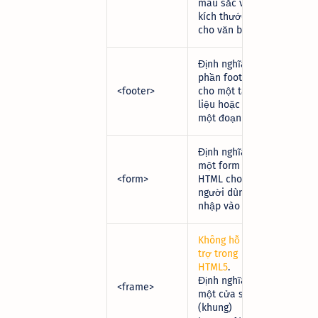
màu sắc và
kích thước
cho văn bản
Định nghĩa
phần footer
<footer>
cho một tài
liệu hoặc
một đoạn
Định nghĩa
một form
<form>
HTML cho
người dùng
nhập vào
Không hỗ
trợ trong
HTML5
.
Định nghĩa
<frame>
một cửa sổ
(khung)