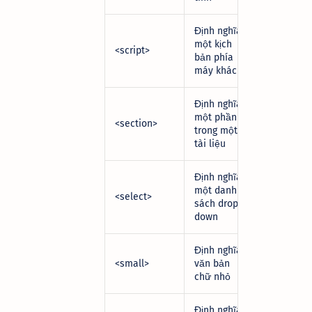
Định nghĩa
một kịch
<script>
bản phía
máy khách
Định nghĩa
một phần
<section>
trong một
tài liệu
Định nghĩa
một danh
<select>
sách
drop-
down
Định nghĩa
<small>
văn bản
chữ nhỏ
Định nghĩa