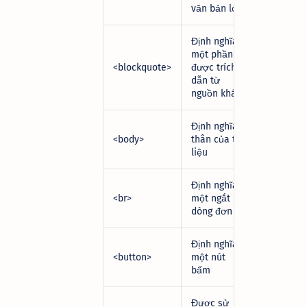
văn bản lớn
Định nghĩa
một phần
<blockquote>
được trích
dẫn từ
nguồn khác
Định nghĩa
<body>
thân của tài
liệu
Định nghĩa
<br>
một ngắt
dòng đơn
Định nghĩa
<button>
một nút
bấm
Được sử