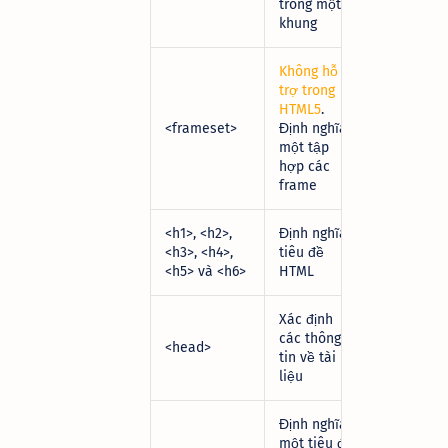
trong một
khung
Không hỗ
trợ trong
HTML5
.
<frameset>
Định nghĩa
một tập
hợp các
frame
<h1>
,
<h2>
,
Định nghĩa
<h3>
,
<h4>
,
tiêu đề
<h5>
và
<h6>
HTML
Xác định
các thông
<head>
tin về tài
liệu
Định nghĩa
một tiêu đề