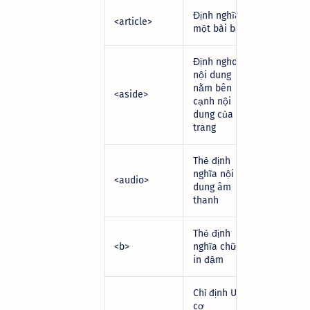
Định nghĩa
<article>
một bài báo
Định nghoã
nội dung
nằm bên
<aside>
cạnh nội
dung của
trang
Thẻ định
nghĩa nội
<audio>
dung âm
thanh
Thẻ định
<b>
nghĩa chữ
in đậm
Chỉ định URL
cơ