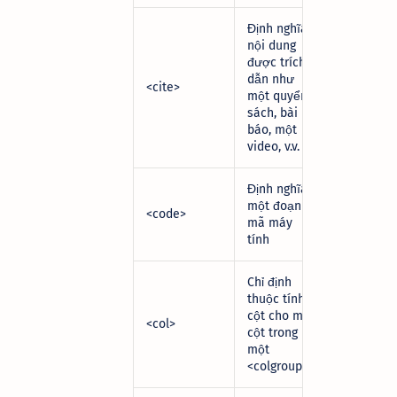
Định nghĩa
nội dung
được trích
dẫn như
<cite>
một quyển
sách, bài
báo, một
video, v.v.
Định nghĩa
một đoạn
<code>
mã máy
tính
Chỉ định
thuộc tính
cột cho mỗi
<col>
cột trong
một
<colgroup>