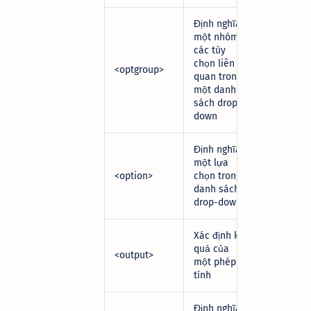
Định nghĩa
một nhóm
các tùy
chọn liên
<optgroup>
quan trong
một danh
sách
drop-
down
Định nghĩa
một lựa
<option>
chọn trong
danh sách
drop-down
Xác định kết
quả của
<output>
một phép
tính
Định nghĩa