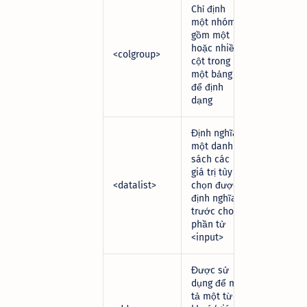
Chỉ định
một nhóm
gồm một
hoặc nhiều
<colgroup>
cột trong
một bảng
để định
dạng
Định nghĩa
một danh
sách các
giá trị tùy
<datalist>
chọn được
định nghĩa
trước cho
phần tử
<input>
Được sử
dụng để mô
tả một từ