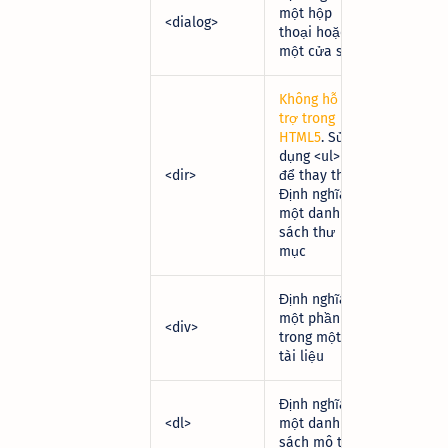
một hộp
<dialog>
thoại hoặc
một cửa sổ
Không hỗ
trợ trong
HTML5
. Sử
dụng
<ul>
<dir>
để thay thế.
Định nghĩa
một danh
sách thư
mục
Định nghĩa
một phần
<div>
trong một
tài liệu
Định nghĩa
<dl>
một danh
sách mô tả