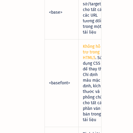
sở/target
cho tất cả
<base>
các URL
tương đối
trong một
tài liệu
Không hỗ
trợ trong
HTML5
. Sử
dụng CSS
để thay thế.
Chỉ định
màu mặc
<basefont>
định, kích
thước và
phông chữ
cho tất cả
phần văn
bản trong
tài liệu