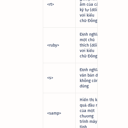
<rt>
âm của các
ký tự (đối
với kiểu
chữ Đông Á)
Định nghĩa
một chú
<ruby>
thích (đối
với kiểu
chữ Đông Á)
Định nghĩa
văn bản đó
<s>
không còn
đúng
Hiển thị kết
quả đầu ra
của một
<samp>
chương
trình máy
tính