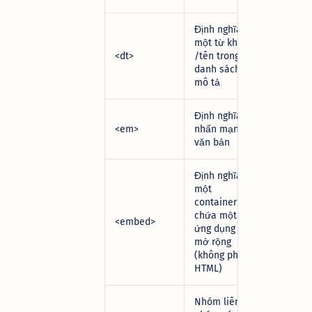
Định nghĩa
một từ khoá
<dt>
/tên trong
danh sách
mô tả
Định nghĩa
<em>
nhấn mạnh
văn bản
Định nghĩa
một
container
chứa một
<embed>
ứng dụng
mở rộng
(không phải
HTML)
Nhóm liên