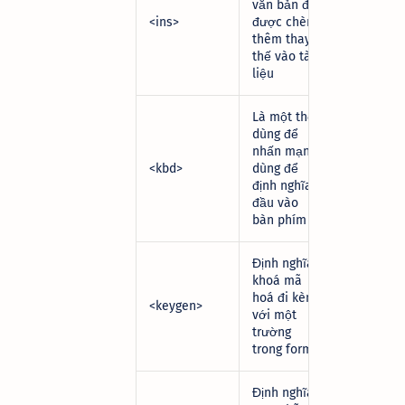
văn bản đã
<ins>
được chèn
thêm thay
thế vào tài
liệu
Là một thẻ
dùng để
nhấn mạnh,
<kbd>
dùng để
định nghĩa
đầu vào
bàn phím
Định nghĩa
khoá mã
hoá đi kèm
<keygen>
với một
trường
trong form
Định nghĩa