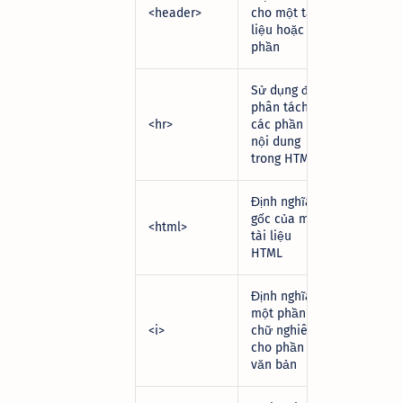
<header>
cho một tài
liệu hoặc
phần
Sử dụng để
phân tách
<hr>
các phần
nội dung
trong HTML
Định nghĩa
gốc của một
<html>
tài liệu
HTML
Định nghĩa
một phần
<i>
chữ nghiêng
cho phần
văn bản