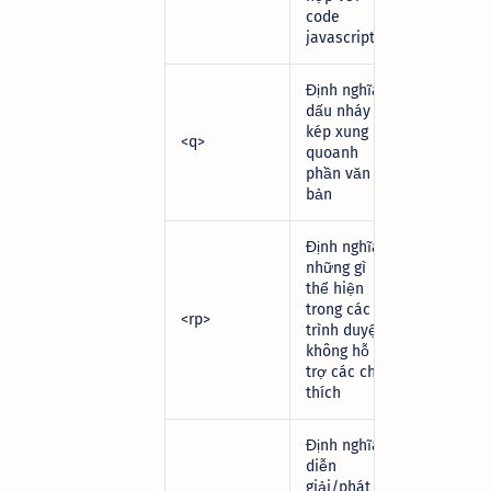
code
javascript.
Định nghĩa
dấu nháy
kép xung
<q>
quoanh
phần văn
bản
Định nghĩa
những gì
thể hiện
trong các
<rp>
trình duyệt
không hỗ
trợ các chú
thích
Định nghĩa
diễn
giải/phát