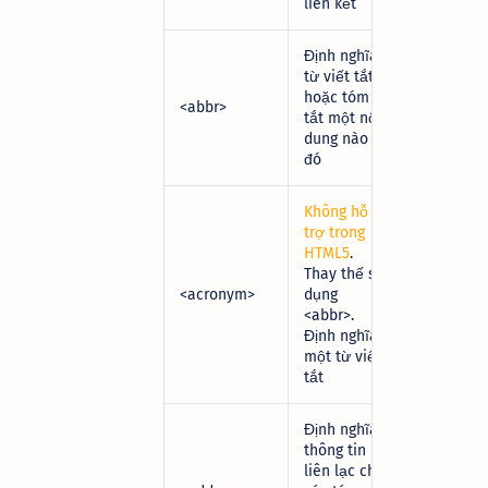
liên kết
Định nghĩa
từ viết tắt
hoặc tóm
<abbr>
tắt một nội
dung nào
đó
Không hỗ
trợ trong
HTML5
.
Thay thế sử
<acronym>
dụng
<abbr>
.
Định nghĩa
một từ viết
tắt
Định nghĩa
thông tin
liên lạc cho