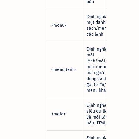
bản
Định nghĩa
một danh
<menu>
sách/menu
các lệnh
Định nghĩa
một
lệnh/một
mục menu
<menuitem>
mà người
dùng có thể
gọi từ một
menu khác
Định nghĩa
siêu dữ liệu
<meta>
về một tài
liệu HTML
Định nghĩa