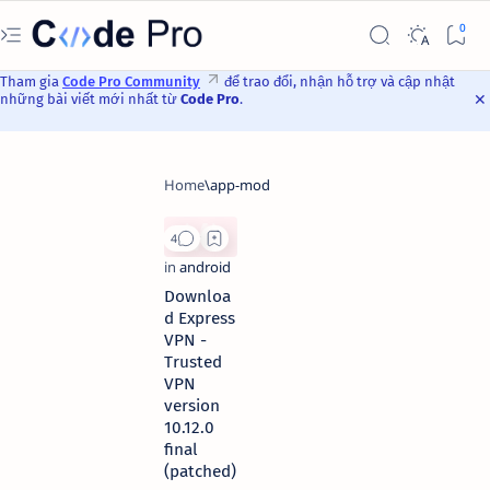
Tham gia
Code Pro Community
để trao đổi, nhận hỗ trợ và cập nhật
những bài viết mới nhất từ
Code Pro
.
Downloa
d Express
VPN -
Trusted
VPN
version
10.12.0
final
(patched)