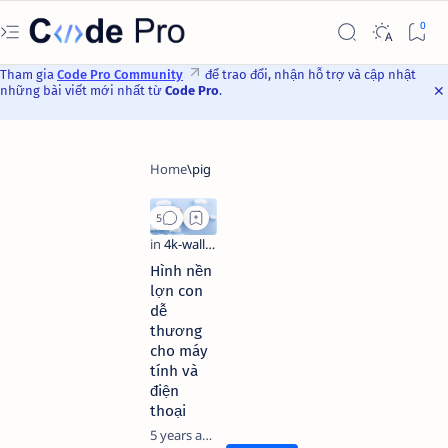
Tham gia
Code Pro Community
để trao đổi, nhận hỗ trợ và cập nhật
những bài viết mới nhất từ
Code Pro
.
Hình nền
lợn con
dễ
thương
cho máy
tính và
điện
thoại
5 years ago