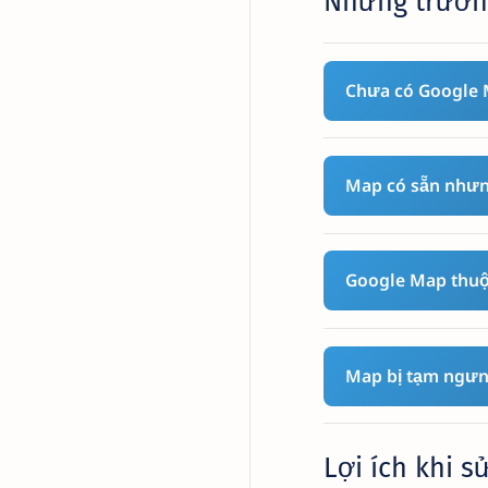
Những trường
Chưa có Google 
Map có sẵn nhưn
Google Map thuộ
Map bị tạm ngư
Lợi ích khi s