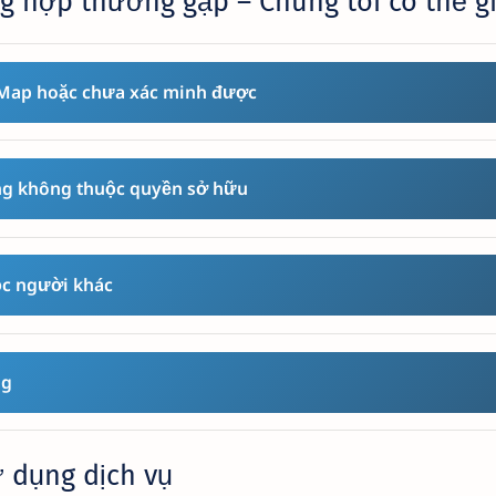
 hợp thường gặp – Chúng tôi có thể g
Map hoặc chưa xác minh được
g không thuộc quyền sở hữu
c người khác
ng
ử dụng dịch vụ