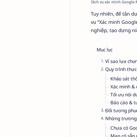
Dịch vụ xác minh Google 
Tuy nhiên, để tận d
vụ “Xác minh Google
nghiệp, tạo dựng ni
Mục lục
Vì sao lựa chọ
Quy trình thực
Khảo sát th
Xác minh & 
Tối ưu nội 
Báo cáo & t
Đối tượng phụ
Những trường 
Chưa có Go
Map có sẵn 