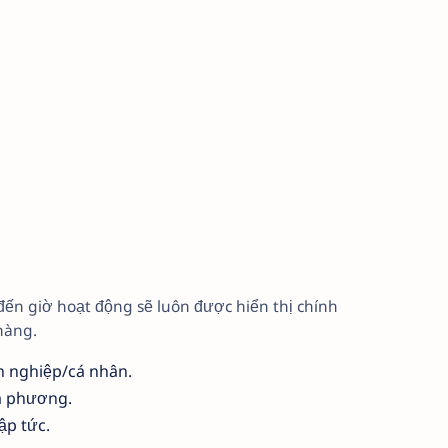
 đến giờ hoạt động sẽ luôn được hiển thị chính
hàng.
h nghiệp/cá nhân.
ịa phương.
ập tức.