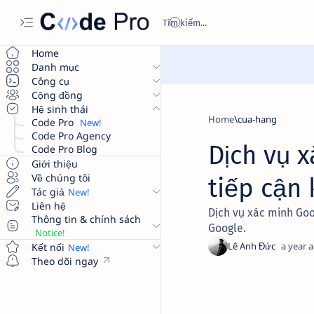
Home
Danh mục
Công cụ
Cộng đồng
Hệ sinh thái
Home
cua-hang
Code Pro
Code Pro Agency
Dịch vụ 
Code Pro Blog
Giới thiệu
Về chúng tôi
tiếp cận
Tác giả
Liên hệ
Dịch vụ xác minh Goo
Thông tin & chính sách
Google.
a year 
Kết nối
Theo dõi ngay