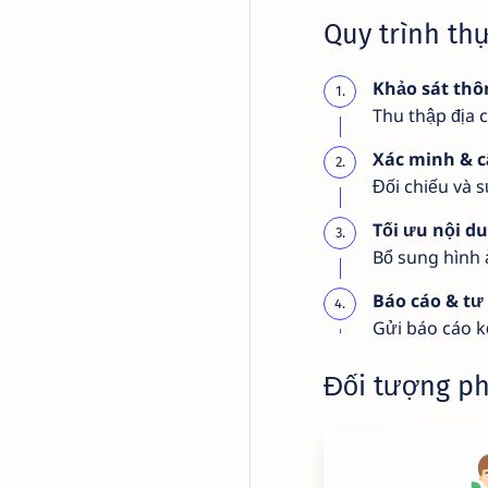
Quy trình thự
Khảo sát thô
Thu thập địa c
Xác minh & c
Đối chiếu và 
Tối ưu nội d
Bổ sung hình ả
Báo cáo & tư
Gửi báo cáo kế
Đối tượng ph