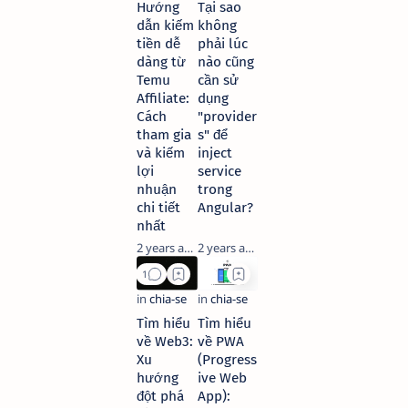
Hướng
Tại sao
dẫn kiếm
không
tiền dễ
phải lúc
dàng từ
nào cũng
Temu
cần sử
Affiliate:
dụng
Cách
"provider
tham gia
s" để
và kiếm
inject
lợi
service
nhuận
trong
chi tiết
Angular?
nhất
2 years ago
2 years ago
Tìm hiểu
Tìm hiểu
về Web3:
về PWA
Xu
(Progress
hướng
ive Web
đột phá
App):