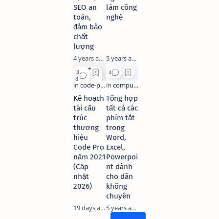
SEO an
làm công
toàn,
nghệ
đảm bảo
chất
lượng
4 years ago
5 years ago
Kế hoạch
Tổng hợp
tái cấu
tất cả các
trúc
phím tắt
thương
trong
hiệu
Word,
Code Pro
Excel,
năm 2021
Powerpoi
(Cập
nt dành
nhật
cho dân
2026)
không
chuyên
19 days ago
5 years ago