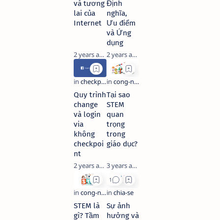
và tương
Định
lai của
nghĩa,
Internet
Ưu điểm
và Ứng
dụng
2 years ago
2 years ago
Quy trình
Tại sao
change
STEM
và login
quan
via
trọng
không
trong
checkpoi
giáo dục?
nt
2 years ago
3 years ago
STEM là
Sự ảnh
gì? Tầm
hưởng và