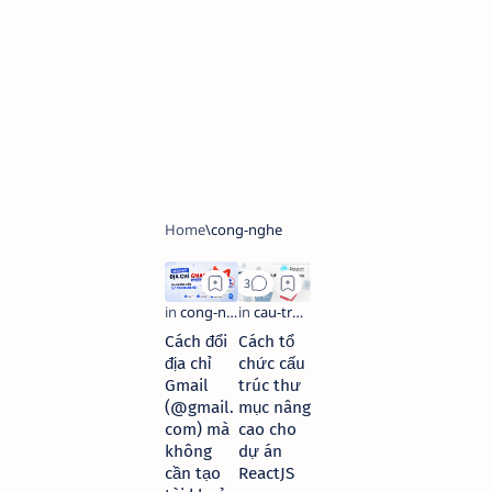
Cách đổi
Cách tổ
địa chỉ
chức cấu
Gmail
trúc thư
(@gmail.
mục nâng
com) mà
cao cho
không
dự án
cần tạo
ReactJS