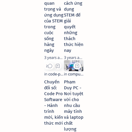
quan
cách ứng
trọng và
dụng
ứng dụng
STEM để
của STEM
giải
trong
quyết
cuộc
những
sống
thách
hàng
thức hiện
ngày
nay
3 years ago
3 years ago
Chuyển
Phạm
đổi số:
Duy PC -
Code Pro
Nơi tuyệt
Software
vời cho
- Hành
nhu cầu
trình
máy tính
mới, kiến
và laptop
thức mới
chất
lượng