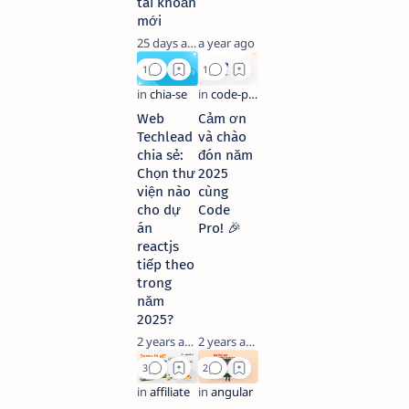
tài khoản
mới
25 days ago
a year ago
Web
Cảm ơn
Techlead
và chào
chia sẻ:
đón năm
Chọn thư
2025
viện nào
cùng
cho dự
Code
án
Pro! 🎉
reactjs
tiếp theo
trong
năm
2025?
2 years ago
2 years ago