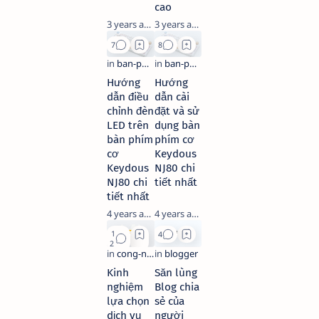
cao
3 years ago
3 years ago
Hướng
Hướng
dẫn điều
dẫn cài
chỉnh đèn
đặt và sử
LED trên
dụng bàn
bàn phím
phím cơ
cơ
Keydous
Keydous
NJ80 chi
NJ80 chi
tiết nhất
tiết nhất
4 years ago
4 years ago
Kinh
Săn lùng
nghiệm
Blog chia
lựa chọn
sẻ của
dịch vụ
người