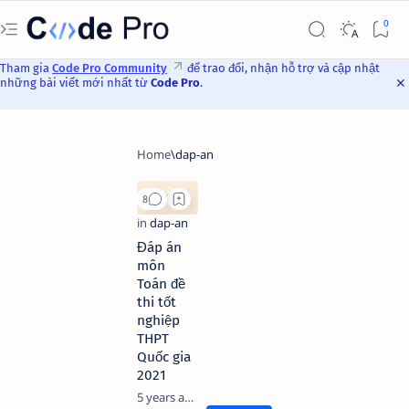
Tham gia
Code Pro Community
để trao đổi, nhận hỗ trợ và cập nhật
những bài viết mới nhất từ
Code Pro
.
Đáp án
môn
Toán đề
thi tốt
nghiệp
THPT
Quốc gia
2021
5 years ago