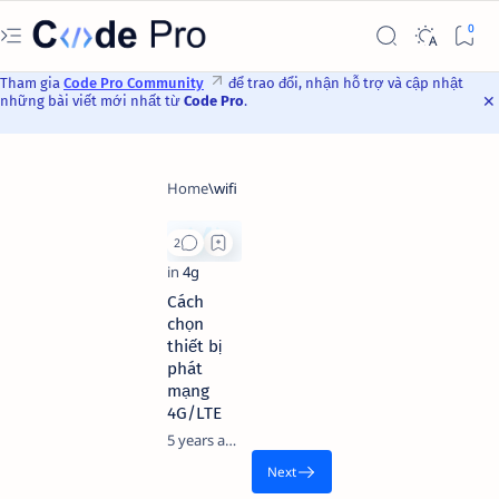
Tham gia
Code Pro Community
để trao đổi, nhận hỗ trợ và cập nhật
những bài viết mới nhất từ
Code Pro
.
Cách
chọn
thiết bị
phát
mạng
4G/LTE
5 years ago