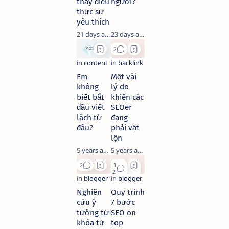
thấy điều
người?
thực sự
yêu thích
21 days ago
23 days ago
Em
Một vài
không
lý do
biết bắt
khiến các
đầu viết
SEOer
lách từ
đang
đâu?
phải vật
lộn
5 years ago
5 years ago
Nghiên
Quy trình
cứu ý
7 bước
tưởng từ
SEO on
khóa từ
top