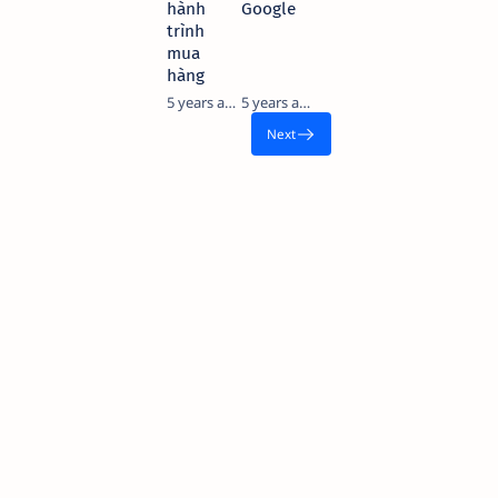
hành
Google
trình
mua
hàng
5 years ago
5 years ago