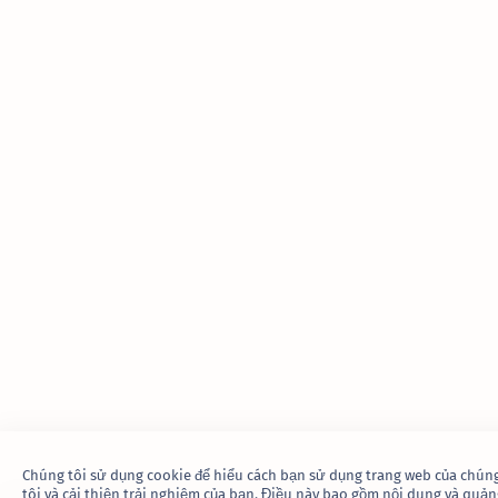
Chúng tôi sử dụng cookie để hiểu cách bạn sử dụng trang web của chún
tôi và cải thiện trải nghiệm của bạn. Điều này bao gồm nội dung và quản