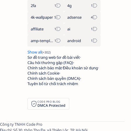
2fa
4g
4k-wallpaper
adsense
affiliate
ai
amp-template
android
Sơ đồ trang web
Sơ đồ bài viết
Câu hỏi thường gặp (FAQ)
Chính sách bảo mật
Điều khoản sử dụng
Chính sách Cookie
Chính sách bản quyền (DMCA)
Tuyên bố từ chối trách nhiệm
CODE PRO BLOG
DMCA Protected
Công ty TNHH Code Pro
Địa chỉ: Số 30, thôn Thọ Đa, xã Thiên Lộc, TP. Hà Nội