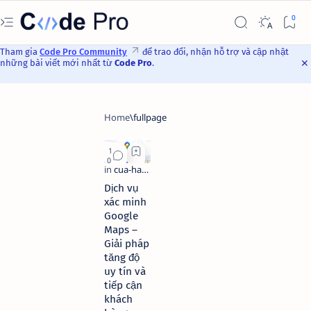
Tham gia
Code Pro Community
để trao đổi, nhận hỗ trợ và cập nhật
những bài viết mới nhất từ
Code Pro
.
Dịch vụ
xác minh
Google
Maps –
Giải pháp
tăng độ
uy tín và
tiếp cận
khách