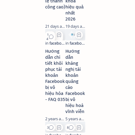
lệ thành
khóa
công cao)
hiệu quả
nhất
2026
21 days ago
19 days ago
Hướng
Hướng
dẫn chi
dẫn
tiết khôi
kháng
phục tài
nghị tài
khoản
khoản
Facebook
quảng
bị vô
cáo
hiệu hóa
Facebook
- FAQ 035
bị vô
hiệu hoá
vĩnh viễn
2 years ago
5 years ago