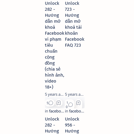
Unlock
Unlock
282 -
723 -
Hướng
Hướng
dẫn mở
dẫn mở
khoá
khoá tài
Facebook
khoản
vi phạm
Facebook
tiêu
FAQ 723
chuẩn
cộng
đồng
(chia sẻ
hình ảnh,
video
18+)
5 years ago
5 years ago
Unlock
Unlock
282 -
956 -
Hướng
Hướng