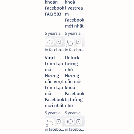
khoản
khoá
Facebook
livestrea
FAQ 583
m
Facebook
mới nhất
5 years ago
5 years ago
Vượt
Unlock
trình tạo
tưởng
mã -
nhớ -
Hướng
Hướng
dẫn vượt
dẫn mở
trình tạo
khoá
mã
Facebook
Facebook
bị tưởng
mới nhất
nhớ
5 years ago
5 years ago