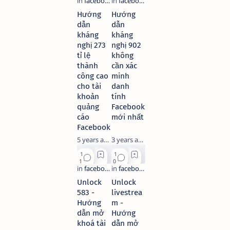
Hướng
Hướng
dẫn
dẫn
kháng
kháng
nghị 273
nghị 902
tỉ lệ
không
thành
cần xác
công cao
minh
cho tài
danh
khoản
tính
quảng
Facebook
cáo
mới nhất
Facebook
5 years ago
3 years ago
Unlock
Unlock
583 -
livestrea
Hướng
m -
dẫn mở
Hướng
khoá tài
dẫn mở