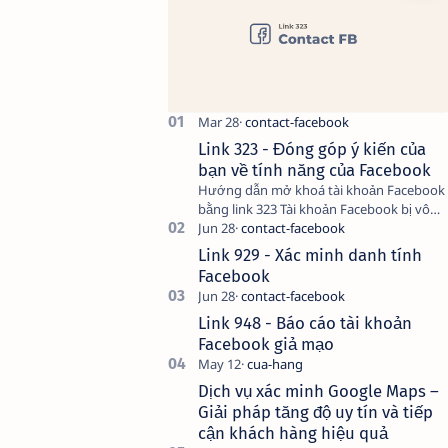
Link 323 - Đóng góp ý kiến của
bạn về tính năng của Facebook
Hướng dẫn mở khoá tài khoản Facebook
bằng link 323 Tài khoản Facebook bị vô
hiệu hóa có thể do nhiều nguyên nhân,
do bạn đăng bài hay thực hiện…
Link 929 - Xác minh danh tính
Facebook
Link 948 - Báo cáo tài khoản
Facebook giả mạo
Dịch vụ xác minh Google Maps –
Giải pháp tăng độ uy tín và tiếp
cận khách hàng hiệu quả