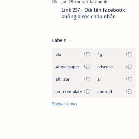
Link 237 - Đổi tên Facebook
không được chấp nhận
Labels
2fa
4g
4k-wallpaper
adsense
affiliate
ai
amp-template
android