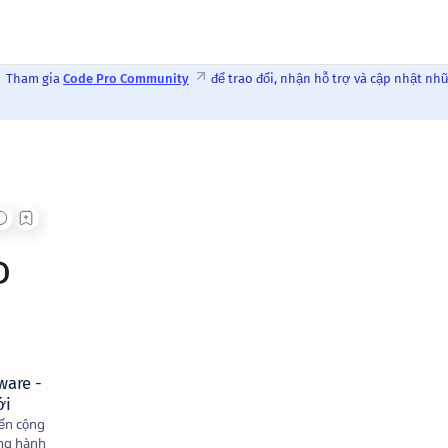
Tham gia
Code Pro Community
để trao đổi, nhận hỗ trợ và cập nhật nh
ware -
ới
đến cộng
ong hành