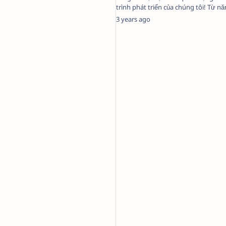
trình phát triển của chúng tôi! Từ n
Code Pro đã không ng…
3 years ago