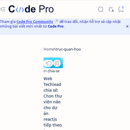
Tham gia
Code Pro Community
để trao đổi, nhận hỗ trợ và cập nhật
những bài viết mới nhất từ
Code Pro
.
Web
Techlead
chia sẻ:
Chọn thư
viện nào
cho dự
án
reactjs
tiếp theo