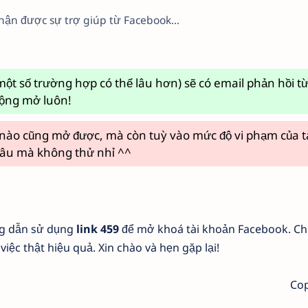
ận được sự trợ giúp từ Facebook...
một số trường hợp có thể lâu hơn) sẽ có email phản hồi 
động mở luôn!
 nào cũng mở được, mà còn tuỳ vào mức độ vi phạm của t
âu mà không thử nhỉ ^^
ng dẫn sử dụng
link 459
để mở khoá tài khoản Facebook. Ch
iệc thật hiệu quả. Xin chào và hẹn gặp lại!
Co