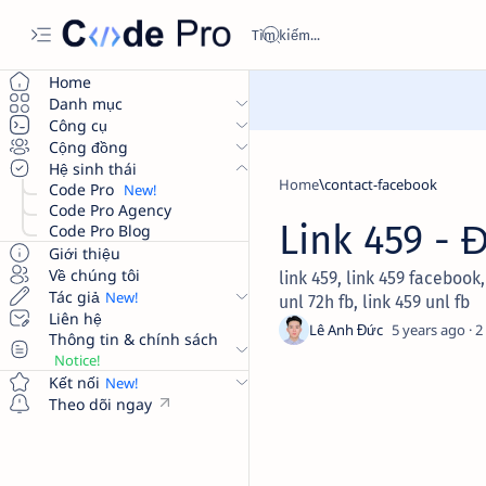
Home
Danh mục
Công cụ
Cộng đồng
Hệ sinh thái
Home
contact-facebook
Code Pro
Code Pro Agency
Link 459 - 
Code Pro Blog
Giới thiệu
Về chúng tôi
link 459, link 459 facebook,
Tác giả
unl 72h fb, link 459 unl fb
Liên hệ
5 years ago
2
Thông tin & chính sách
Kết nối
Theo dõi ngay