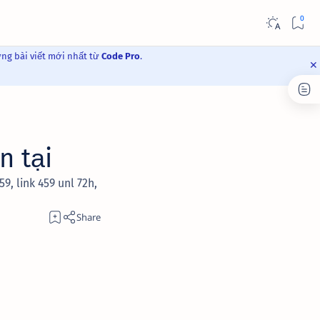
ững bài viết mới nhất từ
Code Pro
.
n tại
59, link 459 unl 72h,