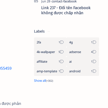
Link 237 - Đổi tên Facebook
không được chấp nhận
Labels
2fa
4g
4k-wallpaper
adsense
affiliate
ai
055459
amp-template
android
ận được phản