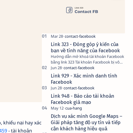
Link 323 - Đóng góp ý kiến của
bạn về tính năng của Facebook
Hướng dẫn mở khoá tài khoản Facebook
bằng link 323 Tài khoản Facebook bị vô
hiệu hóa có thể do nhiều nguyên nhân,
do bạn đăng bài hay thực hiện…
Link 929 - Xác minh danh tính
Facebook
Link 948 - Báo cáo tài khoản
Facebook giả mạo
Dịch vụ xác minh Google Maps –
Giải pháp tăng độ uy tín và tiếp
, khiếu nại hay xác
cận khách hàng hiệu quả
 459
- tài khoản