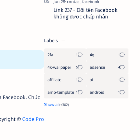
Link 237 - Đổi tên Facebook
không được chấp nhận
Labels
2fa
4g
4k-wallpaper
adsense
affiliate
ai
amp-template
android
ủa Facebook. Chúc
pyright ©
Code Pro