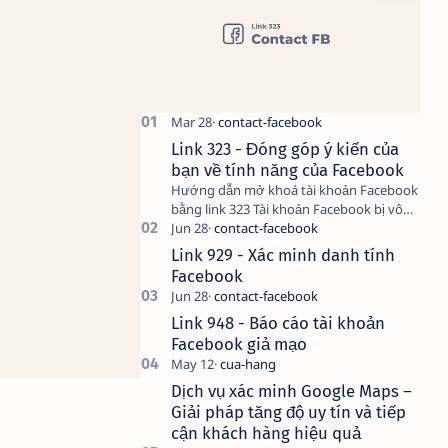
Link 323 - Đóng góp ý kiến của
bạn về tính năng của Facebook
Hướng dẫn mở khoá tài khoản Facebook
bằng link 323 Tài khoản Facebook bị vô
hiệu hóa có thể do nhiều nguyên nhân,
do bạn đăng bài hay thực hiện…
Link 929 - Xác minh danh tính
Facebook
Link 948 - Báo cáo tài khoản
Facebook giả mạo
Dịch vụ xác minh Google Maps –
Giải pháp tăng độ uy tín và tiếp
cận khách hàng hiệu quả