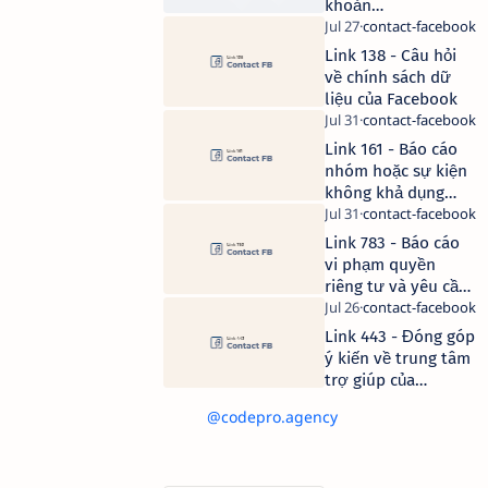
khoản
Facebook vi
phạm bản
Link 138 - Câu hỏi
quyền (TUT
về chính sách dữ
dame 359)
liệu của Facebook
Link 161 - Báo cáo
nhóm hoặc sự kiện
không khả dụng
trên Facebook
Link 783 - Báo cáo
vi phạm quyền
riêng tư và yêu cầu
gỡ video trên
Facebook
Link 443 - Đóng góp
ý kiến về trung tâm
trợ giúp của
Facebook
@codepro.agency