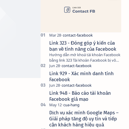
Link 323 - Đóng góp ý kiến của
bạn về tính năng của Facebook
Hướng dẫn mở khoá tài khoản Facebook
bằng link 323 Tài khoản Facebook bị vô
hiệu hóa có thể do nhiều nguyên nhân,
do bạn đăng bài hay thực hiện…
Link 929 - Xác minh danh tính
Facebook
Link 948 - Báo cáo tài khoản
Facebook giả mạo
Dịch vụ xác minh Google Maps –
Giải pháp tăng độ uy tín và tiếp
cận khách hàng hiệu quả