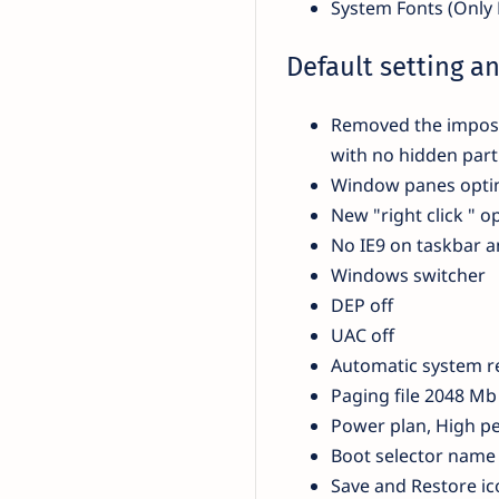
System Fonts (Onl
Default setting an
Removed the imposed
with no hidden part
Window panes optim
New "right click " o
No IE9 on taskbar 
Windows switcher
DEP off
UAC off
Automatic system re
Paging file 2048 Mb 
Power plan, High p
Boot selector name 
Save and Restore ico