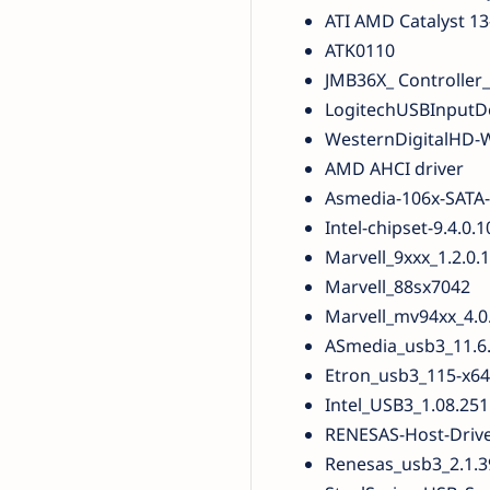
ATI AMD Catalyst 1
ATK0110
JMB36X_ Controller_
LogitechUSBInputD
WesternDigitalHD-
AMD AHCI driver
Asmedia-106x-SATA-H
Intel-chipset-9.4.0
Marvell_9xxx_1.2.0
Marvell_88sx7042
Marvell_mv94xx_4.0
ASmedia_usb3_11.
Etron_usb3_115-x64
Intel_USB3_1.08.251
RENESAS-Host-Driv
Renesas_usb3_2.1.3