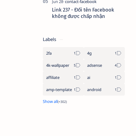
Link 237 - Đổi tên Facebook
không được chấp nhận
Labels
2fa
4g
4k-wallpaper
adsense
affiliate
ai
amp-template
android