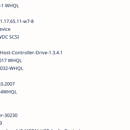
3-1 WHQL
1.17.65.11-w7-8
evice
WDC SCSI
ost-Controller-Drive-1.3.4.1
.1017 WHQL
.1032-WHQL
.0.2007
6.4WHQL
er-30230
9