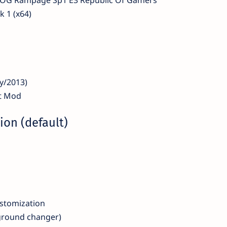
k 1 (x64)
y/2013)
ft Mod
ion (default)
ustomization
ground changer)