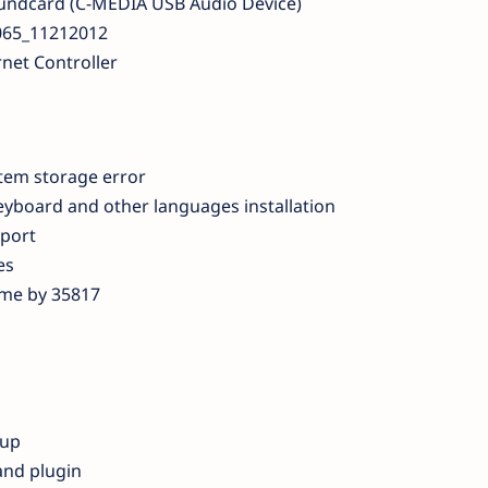
undcard (C-MEDIA USB Audio Device)
065_11212012
net Controller
tem storage error
eyboard and other languages installation
pport
es
me by 35817
-up
and plugin