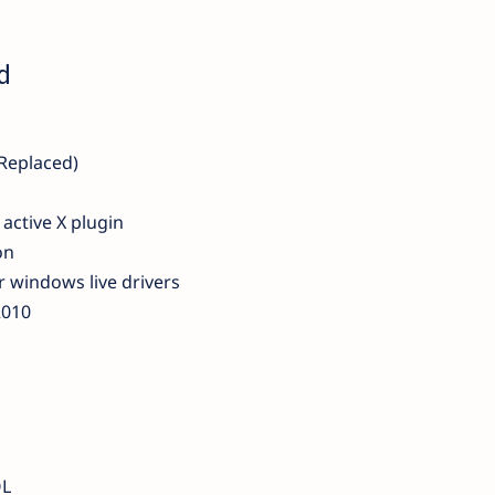
d
Replaced)
 active X plugin
on
 windows live drivers
2010
QL