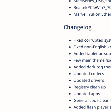
SteelSeries_USB_So
RealtekPCIeWin7_7
Marvell Yukon Ether
Changelog
Fixed corrupted sys
Fixed non-English k
Added tablet pc su
Few main theme fix
Added dark rog the
Updated codecs
Updated drivers
Registry clean up
Updated apps
General code clean
Added flash player 