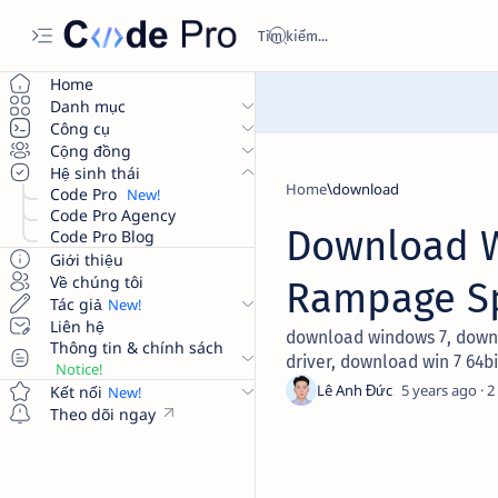
Home
Danh mục
Công cụ
Cộng đồng
Hệ sinh thái
Home
download
Code Pro
Code Pro Agency
Download W
Code Pro Blog
Giới thiệu
Về chúng tôi
Rampage Sp
Tác giả
Liên hệ
download windows 7, downlo
Thông tin & chính sách
driver, download win 7 64b
5 years ago
2
Kết nối
Theo dõi ngay