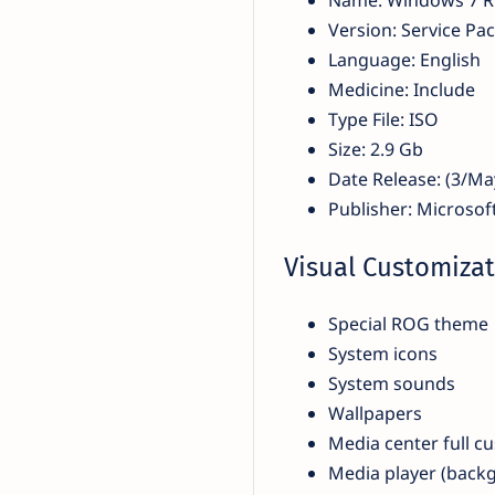
Version: Service Pac
Language: English
Medicine: Include
Type File: ISO
Size: 2.9 Gb
Date Release: (3/Ma
Publisher: Microso
Visual Customizat
Special ROG theme
System icons
System sounds
Wallpapers
Media center full c
Media player (back