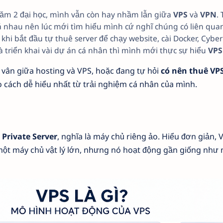
năm 2 đại học, mình vẫn còn hay nhầm lẫn giữa
VPS
và
VPN
.
á nhau nên lúc mới tìm hiểu mình cứ nghĩ chúng có liên quan
 khi bắt đầu tự thuê server để chạy website, cài Docker, Cybe
 triển khai vài dự án cá nhân thì mình mới thực sự hiểu
VPS 
vân giữa hosting và VPS, hoặc đang tự hỏi
có nên thuê VP
heo cách dễ hiểu nhất từ trải nghiệm cá nhân của mình.
 Private Server
, nghĩa là máy chủ riêng ảo. Hiểu đơn giản, 
một máy chủ vật lý lớn, nhưng nó hoạt động gần giống như