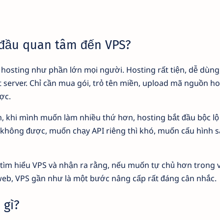
 đầu quan tâm đến VPS?
hosting như phần lớn mọi người. Hosting rất tiện, dễ dùn
ật server. Chỉ cần mua gói, trỏ tên miền, upload mã nguồn h
ợc.
 khi mình muốn làm nhiều thứ hơn, hosting bắt đầu bộc lộ g
 không được, muốn chạy API riêng thì khó, muốn cấu hình 
tìm hiểu VPS và nhận ra rằng, nếu muốn tự chủ hơn trong 
eb, VPS gần như là một bước nâng cấp rất đáng cân nhắc.
 gì?