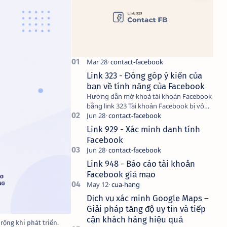
Link 323 - Đóng góp ý kiến của
bạn về tính năng của Facebook
Hướng dẫn mở khoá tài khoản Facebook
bằng link 323 Tài khoản Facebook bị vô
hiệu hóa có thể do nhiều nguyên nhân,
do bạn đăng bài hay thực hiện…
Link 929 - Xác minh danh tính
Facebook
Link 948 - Báo cáo tài khoản
Facebook giả mạo
Dịch vụ xác minh Google Maps –
Giải pháp tăng độ uy tín và tiếp
cận khách hàng hiệu quả
rộng khi phát triển.