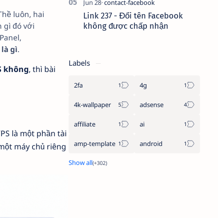
 Thề luôn, hai
Link 237 - Đổi tên Facebook
 gì đó với
không được chấp nhận
rPanel,
là gì
.
Labels
S không
, thì bài
2fa
4g
4k-wallpaper
adsense
affiliate
ai
VPS là một phần tài
amp-template
android
 một máy chủ riêng