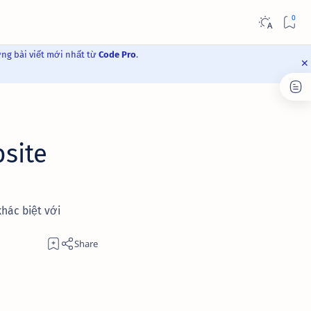
ững bài viết mới nhất từ
Code Pro
.
bsite
hác biệt với