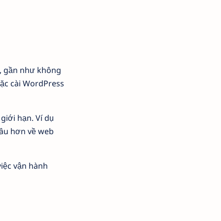
g, gần như không
oặc cài WordPress
iới hạn. Ví dụ
sâu hơn về web
việc vận hành