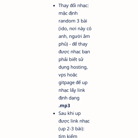
Thay đổi nhạc:
mặc định
random 3 bài
(ido, nơi này có
anh, người âm
phủ) - để thay
được nhạc bạn
phải biết sử
dụng hosting,
vps hoặc
gitpage để up
nhạc lấy link
định dạng
.mp3
Sau khi up
được link nhạc
(up 2-3 bài):
tìm kiếm