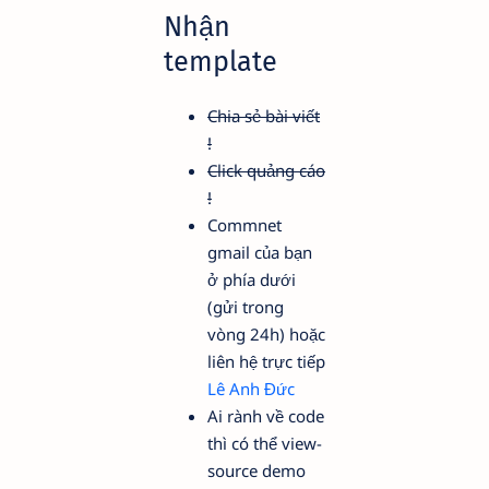
Nhận
template
Chia sẻ bài viết
!
Click quảng cáo
!
Commnet
gmail của bạn
ở phía dưới
(gửi trong
vòng 24h) hoặc
liên hệ trực tiếp
Lê Anh Đức
Ai rành về code
thì có thể
view-
source
demo