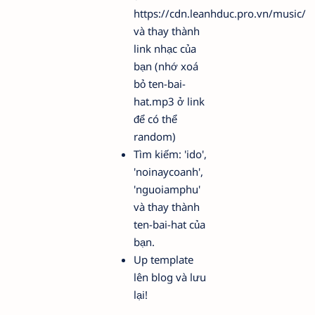
https://cdn.leanhduc.pro.vn/music/
và thay thành
link nhạc của
bạn (nhớ xoá
bỏ
ten-bai-
hat.mp3
ở link
để có thể
random)
Tìm kiếm:
'ido',
'noinaycoanh',
'nguoiamphu'
và thay thành
ten-bai-hat
của
bạn.
Up template
lên blog và lưu
lại!