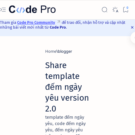
Tham gia
Code Pro Community
để trao đổi, nhận hỗ trợ và cập nhật
những bài viết mới nhất từ
Code Pro
.
Home
blogger
Share
template
đếm ngày
yêu version
2.0
template đếm ngày
yêu, code đếm ngày
yêu, đếm ngày yêu