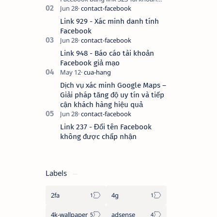
Facebook bị vô hiệu hóa có thể do
nhiều nguyên nhân, do bạn đăng bài
Link 929 - Xác minh danh tính
hay thực hiện…
Facebook
Link 948 - Báo cáo tài khoản
Facebook giả mạo
Dịch vụ xác minh Google Maps –
Giải pháp tăng độ uy tín và tiếp
cận khách hàng hiệu quả
Link 237 - Đổi tên Facebook
không được chấp nhận
Labels
2fa
4g
4k-wallpaper
adsense