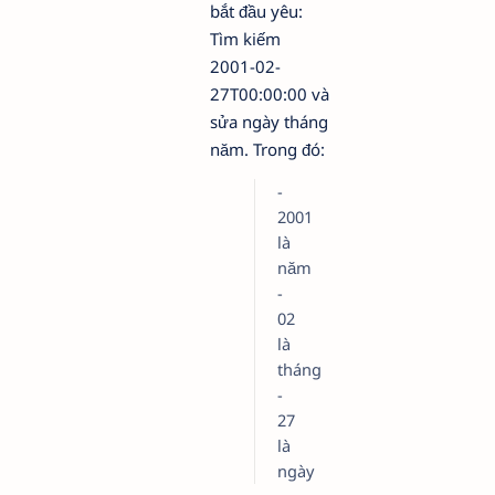
bắt đầu yêu:
Tìm kiếm
2001-02-
27T00:00:00
và
sửa ngày tháng
năm. Trong đó:
-
2001
là
năm
-
02
là
tháng
-
27
là
ngày