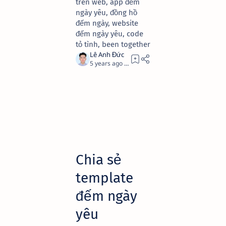
trên web, app đếm
ngày yêu, đồng hồ
đếm ngày, website
đếm ngày yêu, code
tỏ tình, been together
5 years ago
4
Chia sẻ
template
đếm ngày
yêu