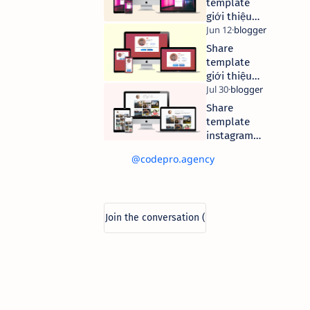
template
giới thiệu
bản thân
version 4.0
Share
template
giới thiệu
bản thân
version 3.0
Share
template
instagram
profile
@codepro.agency