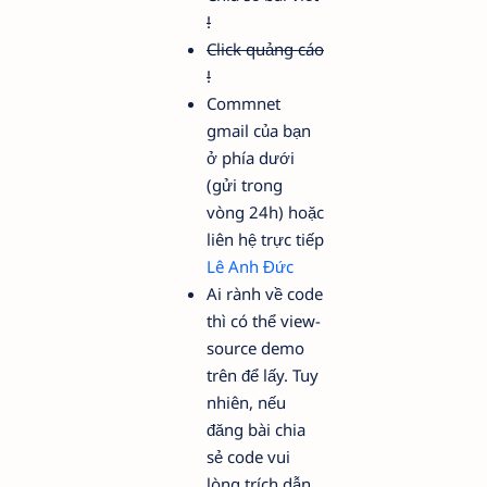
!
Click quảng cáo
!
Commnet
gmail của bạn
ở phía dưới
(gửi trong
vòng 24h) hoặc
liên hệ trực tiếp
Lê Anh Đức
Ai rành về code
thì có thể
view-
source
demo
trên để lấy. Tuy
nhiên, nếu
đăng bài chia
sẻ code vui
lòng trích dẫn