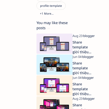
You may like these
posts
Share
template
giới thiệu
bản thân
version 5.0
Share
template
giới thiệu
bản thân
version 1.1
Share
template
giới thiệu
bản thân
version 1.0
Share