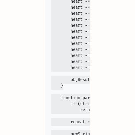
        heart += "_" + partString(s
        heart += "__" + partString(
        heart += "____" + partStrin
        heart += "______" + partStr
        heart += "_________" + part
        heart += "____________" + p
        heart += "______________" +
        heart += "_________________
        heart += "_________________
        heart += "_________________
        heart += "_________________
        heart += "_________________
        objResult.value = heart;

    }

    function partString(string, num
        if (string.length >= num)

            return string.substring
        repeat = Math.ceil(num / st
        newString = "";
