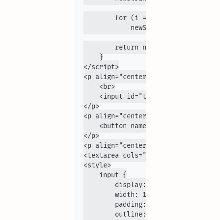
        for (i = 0; i < repeat; i++
            newString += string;

        return newString.substring(
    }

</script>

<p align="center">

    <br>

    <input id="text" name="text" si
</p>

<p align="center">

    <button name="Create Heart" ac
</p>

<p align="center">Copy hình vừa tạo
<textarea cols="45" rows="23" reado
<style>

    input {

        display: block;

        width: 100%;

        padding: 14px 20px;

        outline: 0;
