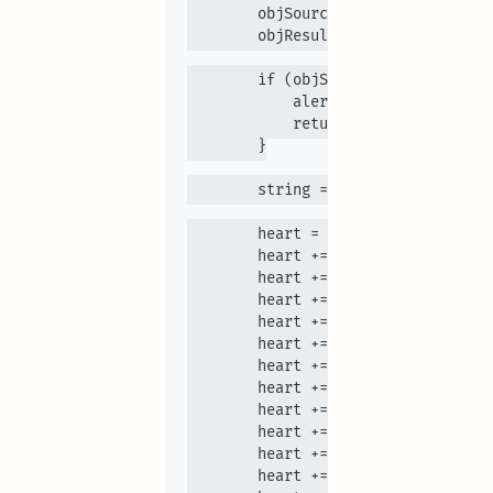
        objSource = window.document
        objResult = window.document
        if (objSource.value.length 
            alert("Vui lòng nhập nộ
            return false;

        }

        string = objSource.value;

        heart = "";

        heart += "_________" + part
        heart += "______" + partStr
        heart += "____" + partStrin
        heart += "___" + partString
        heart += "__" + partString(
        heart += "_" + partString(s
        heart += "_" + partString(s
        heart += partString(string,
        heart += partString(string,
        heart += partString(string,
        heart += partString(string,