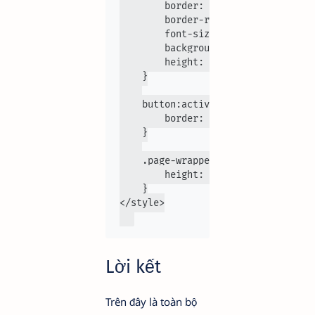
        border: 0;

        border-radius: .25rem;

        font-size: 14px;

        background-color: #f3f6f9;

        height: 3em;

    }

    button:active {

        border: 0

    }

    .page-wrapper {

        height: 80vh

    }

</style>

Lời kết
Trên đây là toàn bộ