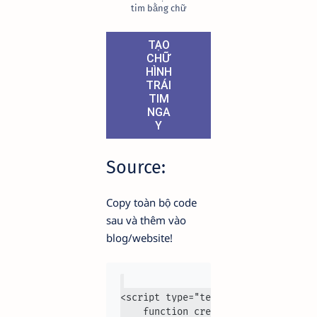
tim bằng chữ
TẠO
CHỮ
HÌNH
TRÁI
TIM
NGA
Y
Source:
Copy toàn bộ code
sau và thêm vào
blog/website!
<script type="text/javascript">

    function createHeart(sourceId, 