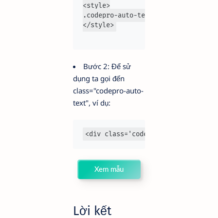
<style>

.codepro-auto-text{color:black;ani
Bước 2: Để sử
dụng ta gọi đến
class="codepro-auto-
text"
, ví dụ:
<div class='codepro-auto-text'>nội
Xem mẫu
Lời kết